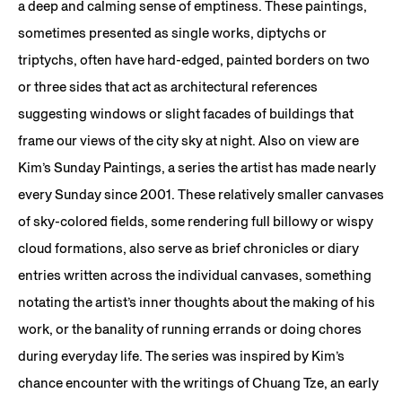
a deep and calming sense of emptiness. These paintings,
sometimes presented as single works, diptychs or
triptychs, often have hard-edged, painted borders on two
or three sides that act as architectural references
suggesting windows or slight facades of buildings that
frame our views of the city sky at night. Also on view are
Kim’s Sunday Paintings, a series the artist has made nearly
every Sunday since 2001. These relatively smaller canvases
of sky-colored fields, some rendering full billowy or wispy
cloud formations, also serve as brief chronicles or diary
entries written across the individual canvases, something
notating the artist’s inner thoughts about the making of his
work, or the banality of running errands or doing chores
during everyday life. The series was inspired by Kim’s
chance encounter with the writings of Chuang Tze, an early