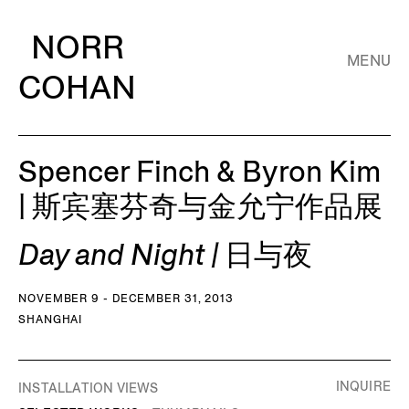
NORR
MENU
COHAN
Spencer Finch & Byron Kim
| 斯宾塞芬奇与金允宁作品展
Day and Night | 日与夜
NOVEMBER 9 - DECEMBER 31, 2013
SHANGHAI
INQUIRE
INSTALLATION VIEWS