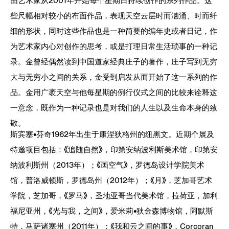
由艺术家从2001年开始每个星期日持续创作的系列作品。这
些尺幅相对较小的布面作品，表现天空云层时而汹涌、时而纤
细的形状，同时这些作品也是一种简要的编年史或者日记，作
为艺术家内心对创作的思考，或是打理日常生活琐事的一种记
录。金曾经偶然读到中国道家经典庄子的著作，庄子写到无穷
大与无穷小之间的关系，金受到启发从而开始了这一系列的作
品。金用广袤天空与他每星期的例行仪式之间的比较来诠释这
一意念，既作为一种记录也是对我们的人生以及生命本身的致
敬。
斯宾塞•芬奇1962年出生于康涅狄格州的纽黑文。近期个展及
特邀项目包括：《追随自然》，印第安纳波利斯美术馆，印第安
纳波利斯州（2013年）；《画空气》，罗德岛设计学院美术
馆，普洛威顿斯，罗德岛州（2012年）；《月》，芝加哥艺术
学院，芝加哥，《罗马》，圣地亚哥当代美术馆，拉荷亚，加利
福尼亚州，《光与我，之间》，爱米莉•狄金森博物馆，阿默斯
特，马萨诸塞州（2011年）；《我和云之间的事》，Corcoran