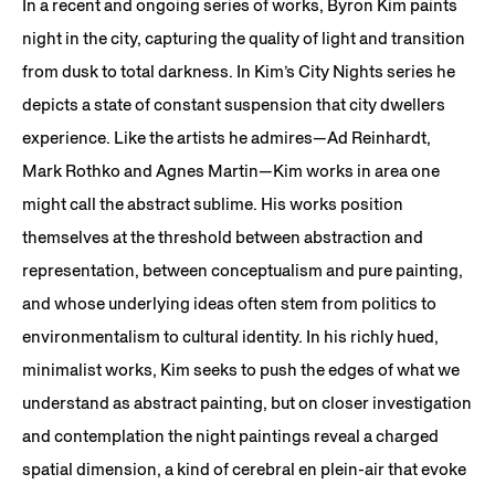
In a recent and ongoing series of works, Byron Kim paints
night in the city, capturing the quality of light and transition
from dusk to total darkness. In Kim’s City Nights series he
depicts a state of constant suspension that city dwellers
experience. Like the artists he admires—Ad Reinhardt,
Mark Rothko and Agnes Martin—Kim works in area one
might call the abstract sublime. His works position
themselves at the threshold between abstraction and
representation, between conceptualism and pure painting,
and whose underlying ideas often stem from politics to
environmentalism to cultural identity. In his richly hued,
minimalist works, Kim seeks to push the edges of what we
understand as abstract painting, but on closer investigation
and contemplation the night paintings reveal a charged
spatial dimension, a kind of cerebral en plein-air that evoke