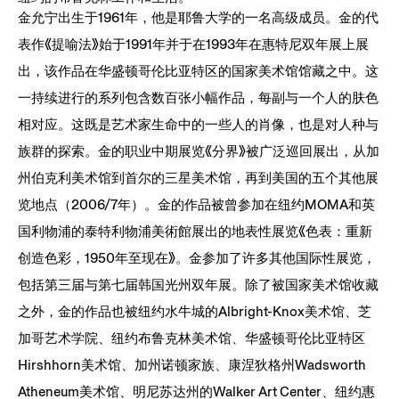
金允宁出生于1961年，他是耶鲁大学的一名高级成员。金的代
表作《提喻法》始于1991年并于在1993年在惠特尼双年展上展
出，该作品在华盛顿哥伦比亚特区的国家美术馆馆藏之中。这
一持续进行的系列包含数百张小幅作品，每副与一个人的肤色
相对应。这既是艺术家生命中的一些人的肖像，也是对人种与
族群的探索。金的职业中期展览《分界》被广泛巡回展出，从加
州伯克利美术馆到首尔的三星美术馆，再到美国的五个其他展
览地点（2006/7年）。金的作品被曾参加在纽约MOMA和英
国利物浦的泰特利物浦美術館展出的地表性展览《色表：重新
创造色彩，1950年至现在》。金参加了许多其他国际性展览，
包括第三届与第七届韩国光州双年展。除了被国家美术馆收藏
之外，金的作品也被纽约水牛城的Albright-Knox美术馆、芝
加哥艺术学院、纽约布鲁克林美术馆、华盛顿哥伦比亚特区
Hirshhorn美术馆、加州诺顿家族、康涅狄格州Wadsworth
Atheneum美术馆、明尼苏达州的Walker Art Center、纽约惠