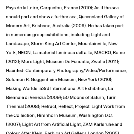
Pays de la Loire, Carquefou, France (2010); As if the sea
should part and show a further sea, Queensland Gallery of
Modern Art, Brisbane, Australia (2009). He has taken part
in numerous group exhibitions, including Light and
Landscape, Storm King Art Center, Mountainville, New
York, NEON, La material luminosa dell’arte, MACRO, Rome
(2012); More Light, Museum De Fundatie, Zwolle (2011);
Haunted: Contemporary Photography/Video/Performance,
Solomon R. Guggenheim Museum, New York (2010);
Making Worlds: 53rd International Art Exhibition, La
Biennale di Venezia (2009); 50 Moons of Saturn, Turin
Triennial (2008); Refract, Reflect, Project: Light Work from
the Collection, Hirshhorn Museum, Washington D.C.
(2007); Light Art from Artificial Light, ZKM Karlsruhe and
Colour After Klein, Barbican Art Gallery, London (2005).