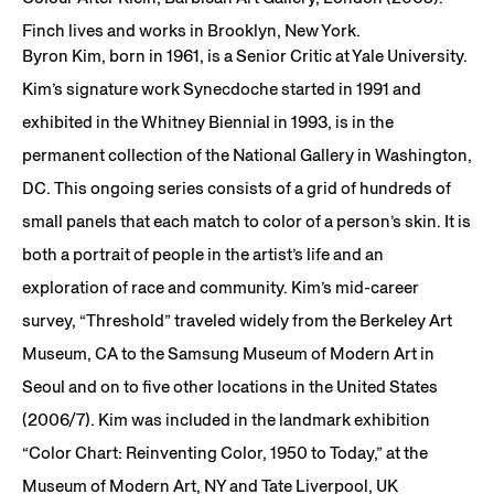
Finch lives and works in Brooklyn, New York.
Byron Kim, born in 1961, is a Senior Critic at Yale University.
Kim’s signature work Synecdoche started in 1991 and
exhibited in the Whitney Biennial in 1993, is in the
permanent collection of the National Gallery in Washington,
DC. This ongoing series consists of a grid of hundreds of
small panels that each match to color of a person’s skin. It is
both a portrait of people in the artist’s life and an
exploration of race and community. Kim’s mid-career
survey, “Threshold” traveled widely from the Berkeley Art
Museum, CA to the Samsung Museum of Modern Art in
Seoul and on to five other locations in the United States
(2006/7). Kim was included in the landmark exhibition
“Color Chart: Reinventing Color, 1950 to Today,” at the
Museum of Modern Art, NY and Tate Liverpool, UK