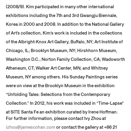
(2008/9). Kim participated in many other international
exhibitions including the 7th and 3rd Gwangju Biennale,
Korea in 2000 and 2008. In addition to the National Gallery
of Art’s collection, Kim’s work is included in the collections
of the Albright-Knox Art Gallery, Buffalo, NY; Art Institute of
Chicago, IL; Brooklyn Museum, NY; Hirshhorn Museum,
Washington D.C.; Norton Family Collection, CA; Wadsworth
Atheneum, CT; Walker Art Center, MN; and Whitney
Museum, NY among others. His Sunday Paintings series
were on view at the Brooklyn Museum in the exhibition
“Unfolding Tales: Selections from the Contemporary
Collection.” In 2012, his work was included in “Time-Lapse”
at SITE Santa Fe an exhibition curated by Irene Hoffman.
For further information, please contact Ivy Zhou at
izhou@jamescohan.com
or contact the gallery at +86 21