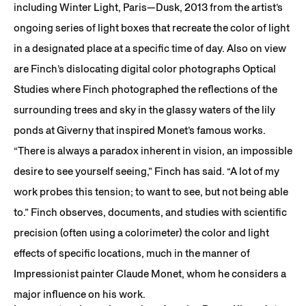
including Winter Light, Paris—Dusk, 2013 from the artist’s
ongoing series of light boxes that recreate the color of light
in a designated place at a specific time of day. Also on view
are Finch’s dislocating digital color photographs Optical
Studies where Finch photographed the reflections of the
surrounding trees and sky in the glassy waters of the lily
ponds at Giverny that inspired Monet’s famous works.
“There is always a paradox inherent in vision, an impossible
desire to see yourself seeing,” Finch has said. “A lot of my
work probes this tension; to want to see, but not being able
to.” Finch observes, documents, and studies with scientific
precision (often using a colorimeter) the color and light
effects of specific locations, much in the manner of
Impressionist painter Claude Monet, whom he considers a
major influence on his work.