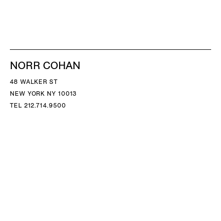
NORR COHAN
48 WALKER ST
NEW YORK NY 10013
TEL 212.714.9500
TUES-SAT, 10-6
INFO@NORRCOHAN.COM
NORR COHAN
52 WALKER ST, 2ND FL
NEW YORK NY 10013
TEL 212.714.9500
TUES-SAT, 10-6
INFO@NORRCOHAN.COM