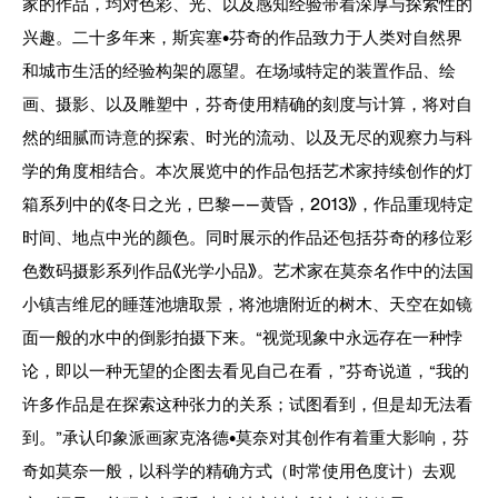
家的作品，均对色彩、光、以及感知经验带着深厚与探索性的
兴趣。二十多年来，斯宾塞•芬奇的作品致力于人类对自然界
和城市生活的经验构架的愿望。在场域特定的装置作品、绘
画、摄影、以及雕塑中，芬奇使用精确的刻度与计算，将对自
然的细腻而诗意的探索、时光的流动、以及无尽的观察力与科
学的角度相结合。本次展览中的作品包括艺术家持续创作的灯
箱系列中的《冬日之光，巴黎——黄昏，2013》，作品重现特定
时间、地点中光的颜色。同时展示的作品还包括芬奇的移位彩
色数码摄影系列作品《光学小品》。艺术家在莫奈名作中的法国
小镇吉维尼的睡莲池塘取景，将池塘附近的树木、天空在如镜
面一般的水中的倒影拍摄下来。“视觉现象中永远存在一种悖
论，即以一种无望的企图去看见自己在看，”芬奇说道，“我的
许多作品是在探索这种张力的关系；试图看到，但是却无法看
到。”承认印象派画家克洛德•莫奈对其创作有着重大影响，芬
奇如莫奈一般，以科学的精确方式（时常使用色度计）去观