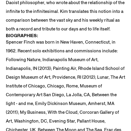
Daoist philosopher, who wrote about the relationship of the
infinite to the infinitesimal. Kim translates this notion into a
comparison between the vast sky and his weekly ritual as
both a record and tribute to our days and to life itself.
BIOGRAPHIES:
Spencer Finch was born in New Haven, Connecticut, in
1962. Recent solo exhibitions and commissions include:
Following Nature, Indianapolis Museum of Art,
Indianapolis, IN (2013); Painting Air, Rhode Island School of
Design Museum of Art, Providence, RI (2012); Lunar, The Art
Institute of Chicago, Chicago, Rome, Museum of
Contemporary Art San Diego, La Jolla, CA, Between the
light - and me, Emily Dickinson Museum, Amherst, MA
(2011); My Business, With the Cloud, Corcoran Gallery of
Art, Washington, DC, Evening Star, Pallant House,
Chichester, UK, Between The Moon and The Sea, Frac des