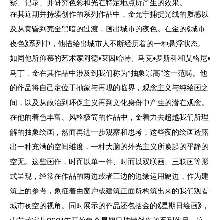
察、记录、并研究色彩和光在特定地点所产生的效果。
在其近期并持续创作的系列作品中，金允宁捕捉光线的质感以
及从黄昏到完全黑暗的过渡，画出城市的夜色。在金的《城市
夜色》系列中，他描绘出城市人不断经历着的一种悬浮状态。
如同他所仰慕的艺术家阿德•莱因哈特、马克•罗斯科和艾格尼•
马丁，金在其作品中涉及到我们称为“抽象崇高”这一范畴。他
的作品将自己定位于抽象与再现的临界，观念主义与纯绘画之
间，以及从政治到环保主义再到文化身份中产生的潜在观念。
在他的着色丰富、风格极简的作品中，金着力去超越我们所理
解的抽象绘画，然而再进一步观察和思考，这些夜的绘画透露
出一种充满的空间维度，一种大脑的外光主义所唤起的平静的
空无。这些画作，时而以单一件、时而以双联画、三联画等形
式呈现，经常在作品的两边或者三边的边缘运用硬边，作为建
筑上的参考，象征着由窗户或建筑正面所构筑出来的我们观看
城市夜空的视角。同时展示的作品还包括金的《星期日绘画》，