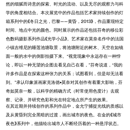
然的细腻而诗意的探索、时光的流动、以及无尽的观察力与科
学的角度相结合。本次展览中的作品包括艺术家持续创作的灯
箱系列中的《冬日之光，巴黎——黄昏，2013》，作品重现特定
时间、地点中光的颜色。同时展示的作品还包括芬奇的移位彩
色数码摄影系列作品《光学小品》。艺术家在莫奈名作中的法国
小镇吉维尼的睡莲池塘取景，将池塘附近的树木、天空在如镜
面一般的水中的倒影拍摄下来。“视觉现象中永远存在一种悖
论，即以一种无望的企图去看见自己在看，”芬奇说道，“我的
许多作品是在探索这种张力的关系；试图看到，但是却无法看
到。”承认印象派画家克洛德•莫奈对其创作有着重大影响，芬
奇如莫奈一般，以科学的精确方式（时常使用色度计）去观
察、记录、并研究色彩和光在特定地点所产生的效果。
在其近期并持续创作的系列作品中，金允宁捕捉光线的质感以
及从黄昏到完全黑暗的过渡，画出城市的夜色。在金的《城市
夜色》系列中，他描绘出城市人不断经历着的一种悬浮状态。