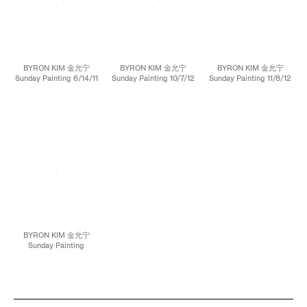
BYRON KIM 金允宁
BYRON KIM 金允宁
BYRON KIM 金允宁
Sunday Painting 6/14/11
Sunday Painting 10/7/12
Sunday Painting 11/8/12
星期日绘画（2011年6月
星期日绘画（2012年10月
星期日绘画（2012年11月
14日）, 2011 Acrylic and
12日）, 2012 Acrylic and
8日）, 2012 Acrylic and
ink on canvas mounted
ink on canvas mounted
ink on canvas mounted
on panel 布面丙烯、墨
on panel 布面丙烯、墨
on panel 布面丙烯、墨
14 x 14 inches; 35.6 x
14 x 14 inches; 35.6 x
14 x 14 inches; 35.6 x
35.6 cm
35.6 cm
35.6 cm
BYRON KIM 金允宁
Sunday Painting
11/25/12 星期日绘画
（2012年11月25日）,
2012 Acrylic and ink on
canvas mounted on
panel 布面丙烯、墨 14 x
14 inches; 35.6 x 35.6