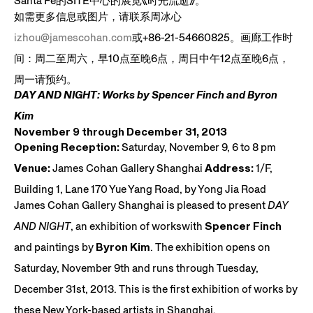
Santa Fe的SITE中心的展览《时光流逝》。
如需更多信息或图片，请联系周冰心
izhou@jamescohan.com
或+86-21-54660825。画廊工作时
间：周二至周六，早10点至晚6点，周日中午12点至晚6点，
周一请预约。
DAY AND NIGHT: Works by Spencer Finch and Byron
Kim
November 9 through December 31, 2013
Opening Reception:
Saturday, November 9, 6 to 8 pm
Venue:
James Cohan Gallery Shanghai
Address:
1/F,
Building 1, Lane 170 Yue Yang Road, by Yong Jia Road
James Cohan Gallery Shanghai is pleased to present
DAY
AND NIGHT
, an exhibition of workswith
Spencer Finch
and paintings by
Byron Kim
. The exhibition opens on
Saturday, November 9th and runs through Tuesday,
December 31st, 2013. This is the first exhibition of works by
these New York-based artists in Shanghai.