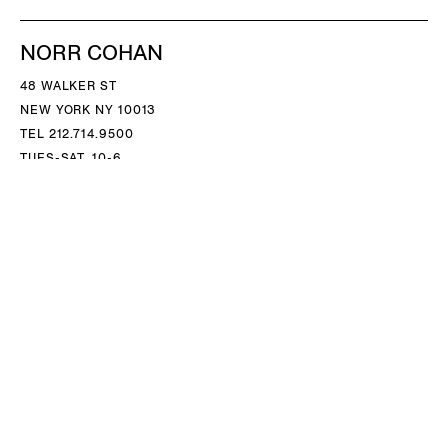
NORR COHAN
48 WALKER ST
NEW YORK NY 10013
TEL 212.714.9500
TUES-SAT, 10-6
INFO@NORRCOHAN.COM
NORR COHAN
52 WALKER ST, 2ND FL
NEW YORK NY 10013
TEL 212.714.9500
TUES-SAT, 10-6
INFO@NORRCOHAN.COM