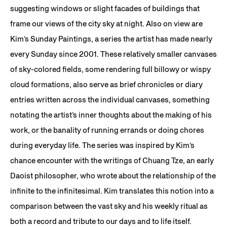
suggesting windows or slight facades of buildings that
frame our views of the city sky at night. Also on view are
Kim’s Sunday Paintings, a series the artist has made nearly
every Sunday since 2001. These relatively smaller canvases
of sky-colored fields, some rendering full billowy or wispy
cloud formations, also serve as brief chronicles or diary
entries written across the individual canvases, something
notating the artist’s inner thoughts about the making of his
work, or the banality of running errands or doing chores
during everyday life. The series was inspired by Kim’s
chance encounter with the writings of Chuang Tze, an early
Daoist philosopher, who wrote about the relationship of the
infinite to the infinitesimal. Kim translates this notion into a
comparison between the vast sky and his weekly ritual as
both a record and tribute to our days and to life itself.