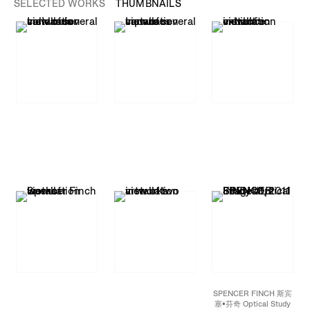
SELECTED WORKS
THUMBNAILS
SPENCER FINCH 斯宾
塞•芬奇 Optical Study