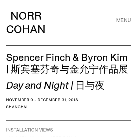
NORR
MENU
COHAN
Spencer Finch & Byron Kim
| 斯宾塞芬奇与金允宁作品展
Day and Night | 日与夜
NOVEMBER 9 - DECEMBER 31, 2013
SHANGHAI
INSTALLATION VIEWS