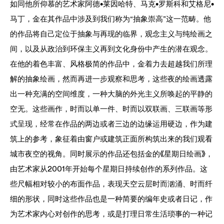
如同他所仰慕的艺术家阿德•莱因哈特、马克•罗斯科和艾格尼•
马丁，金在其作品中涉及到我们称为“抽象崇高”这一范畴。他
的作品将自己定位于抽象与再现的临界，观念主义与纯绘画之
间，以及从政治到环保主义再到文化身份中产生的潜在观念。
在他的着色丰富、风格极简的作品中，金着力去超越我们所理
解的抽象绘画，然而再进一步观察和思考，这些夜的绘画透露
出一种充满的空间维度，一种大脑的外光主义所唤起的平静的
空无。这些画作，时而以单一件、时而以双联画、三联画等形
式呈现，经常在作品的两边或者三边的边缘运用硬边，作为建
筑上的参考，象征着由窗户或建筑正面所构筑出来的我们观看
城市夜空的视角。同时展示的作品还包括金的《星期日绘画》，
由艺术家从2001年开始每个星期日持续创作的系列作品。这
些尺幅相对较小的布面作品，表现天空云层时而汹涌、时而纤
细的形状，同时这些作品也是一种简要的编年史或者日记，作
为艺术家内心对创作的思考，或是打理日常生活琐事的一种记