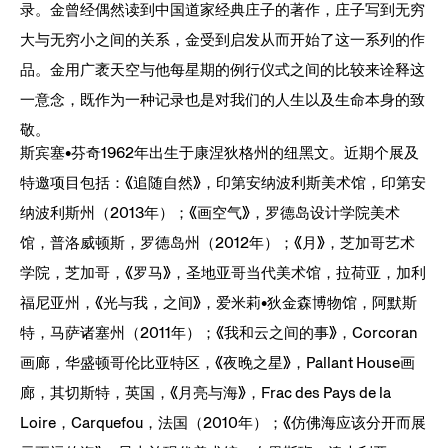
录。金曾经偶然读到中国道家经典庄子的著作，庄子写到无穷
大与无穷小之间的关系，金受到启发从而开始了这一系列的作
品。金用广袤天空与他每星期的例行仪式之间的比较来诠释这
一意念，既作为一种记录也是对我们的人生以及生命本身的致
敬。
斯宾塞•芬奇1962年出生于康涅狄格州的纽黑文。近期个展及
特邀项目包括：《追随自然》，印第安纳波利斯美术馆，印第安
纳波利斯州（2013年）；《画空气》，罗德岛设计学院美术
馆，普洛威顿斯，罗德岛州（2012年）；《月》，芝加哥艺术
学院，芝加哥，《罗马》，圣地亚哥当代美术馆，拉荷亚，加利
福尼亚州，《光与我，之间》，爱米莉•狄金森博物馆，阿默斯
特，马萨诸塞州（2011年）；《我和云之间的事》，Corcoran
画廊，华盛顿哥伦比亚特区，《夜晚之星》，Pallant House画
廊，其切斯特，英国，《月亮与海》，Frac des Pays de la
Loire，Carquefou，法国（2010年）；《仿佛海应该分开而展