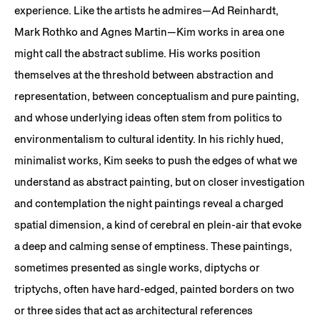
experience. Like the artists he admires—Ad Reinhardt,
Mark Rothko and Agnes Martin—Kim works in area one
might call the abstract sublime. His works position
themselves at the threshold between abstraction and
representation, between conceptualism and pure painting,
and whose underlying ideas often stem from politics to
environmentalism to cultural identity. In his richly hued,
minimalist works, Kim seeks to push the edges of what we
understand as abstract painting, but on closer investigation
and contemplation the night paintings reveal a charged
spatial dimension, a kind of cerebral en plein-air that evoke
a deep and calming sense of emptiness. These paintings,
sometimes presented as single works, diptychs or
triptychs, often have hard-edged, painted borders on two
or three sides that act as architectural references