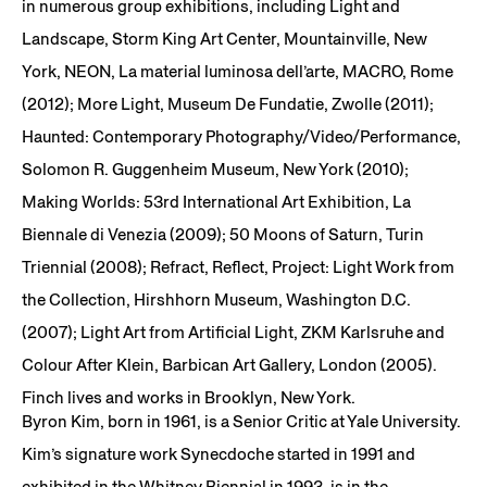
in numerous group exhibitions, including Light and
Landscape, Storm King Art Center, Mountainville, New
York, NEON, La material luminosa dell’arte, MACRO, Rome
(2012); More Light, Museum De Fundatie, Zwolle (2011);
Haunted: Contemporary Photography/Video/Performance,
Solomon R. Guggenheim Museum, New York (2010);
Making Worlds: 53rd International Art Exhibition, La
Biennale di Venezia (2009); 50 Moons of Saturn, Turin
Triennial (2008); Refract, Reflect, Project: Light Work from
the Collection, Hirshhorn Museum, Washington D.C.
(2007); Light Art from Artificial Light, ZKM Karlsruhe and
Colour After Klein, Barbican Art Gallery, London (2005).
Finch lives and works in Brooklyn, New York.
Byron Kim, born in 1961, is a Senior Critic at Yale University.
Kim’s signature work Synecdoche started in 1991 and
exhibited in the Whitney Biennial in 1993, is in the