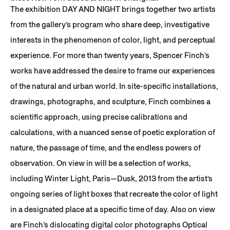
The exhibition DAY AND NIGHT brings together two artists
from the gallery’s program who share deep, investigative
interests in the phenomenon of color, light, and perceptual
experience. For more than twenty years, Spencer Finch’s
works have addressed the desire to frame our experiences
of the natural and urban world. In site-specific installations,
drawings, photographs, and sculpture, Finch combines a
scientific approach, using precise calibrations and
calculations, with a nuanced sense of poetic exploration of
nature, the passage of time, and the endless powers of
observation. On view in will be a selection of works,
including Winter Light, Paris—Dusk, 2013 from the artist’s
ongoing series of light boxes that recreate the color of light
in a designated place at a specific time of day. Also on view
are Finch’s dislocating digital color photographs Optical