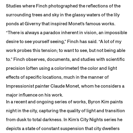
Studies where Finch photographed the reflections of the
surrounding trees and sky in the glassy waters of the lily
ponds at Giverny that inspired Monet’s famous works.
“There is always a paradox inherent in vision, an impossible
desire to see yourself seeing,” Finch has said. “A lot of my
work probes this tension; to want to see, but not being able
to.” Finch observes, documents, and studies with scientific
precision (often using a colorimeter) the color and light
effects of specific locations, much in the manner of
Impressionist painter Claude Monet, whom he considers a
major influence on his work.
In a recent and ongoing series of works, Byron Kim paints
night in the city, capturing the quality of light and transition
from dusk to total darkness. In Kim’s City Nights series he
depicts a state of constant suspension that city dwellers