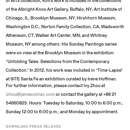
of Art’s collection, Kim’s work is included in the collections
of the Albright-Knox Art Gallery, Buffalo, NY; Art Institute of
Chicago, IL; Brooklyn Museum, NY; Hirshhorn Museum,
Washington D.C.; Norton Family Collection, CA; Wadsworth
Atheneum, CT; Walker Art Center, MN; and Whitney
Museum, NY among others. His Sunday Paintings series
were on view at the Brooklyn Museum in the exhibition
“Unfolding Tales: Selections from the Contemporary
Collection.” In 2012, his work was included in “Time-Lapse”
at SITE Santa Fe an exhibition curated by Irene Hoffman.
For further information, please contact Ivy Zhou at
izhou@jamescohan.com
or contact the gallery at +86 21
54660825. Hours: Tuesday to Saturday, 10:00 to 6:00 p.m.;
Sunday 12:00 to 6:00 p.m.; and Monday by appointment.
DOWNLOAD PRESS RELEASE