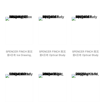
#1 光学小品#1, 2011
Archival inkjet
photograph 照片
Framed: 24 9/16 x 32
1/2 x 1 1/2 inches; 62.4
x 82.6 x 3.8 cm Edition
1 of 1 AP
SPENCER FINCH 斯宾
SPENCER FINCH 斯宾
SPENCER FINCH 斯宾
塞•芬奇 Ice Drawing,
塞•芬奇 Optical Study
塞•芬奇 Optical Study
(Fox Glacier, NZ) XV 干
#2 光学小品#2, 2011
#3 光学小品#3, 2011
冰绘画 （福克斯冰川，新
Archival inkjet
Archival inkjet
西兰）XV, 2010 Dyed ice
photograph 照片
photograph 照片
on paper 纸上干冰 29 x
Framed: 24 1/2 x 32
Framed: 24 1/2 x 32
40 1/2 inches; 73.7 x
5/16 x 1 1/2 inches; 62.2
5/16 x 1 1/2 inches; 62.2
102.9 cm
x 82.1 x 3.8 cm Edition 1
x 82.1 x 3.8 cm Edition 3
of 1 AP
of 3