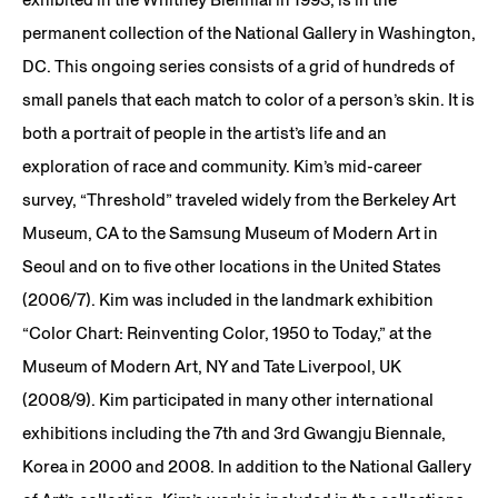
permanent collection of the National Gallery in Washington,
DC. This ongoing series consists of a grid of hundreds of
small panels that each match to color of a person’s skin. It is
both a portrait of people in the artist’s life and an
exploration of race and community. Kim’s mid-career
survey, “Threshold” traveled widely from the Berkeley Art
Museum, CA to the Samsung Museum of Modern Art in
Seoul and on to five other locations in the United States
(2006/7). Kim was included in the landmark exhibition
“Color Chart: Reinventing Color, 1950 to Today,” at the
Museum of Modern Art, NY and Tate Liverpool, UK
(2008/9). Kim participated in many other international
exhibitions including the 7th and 3rd Gwangju Biennale,
Korea in 2000 and 2008. In addition to the National Gallery