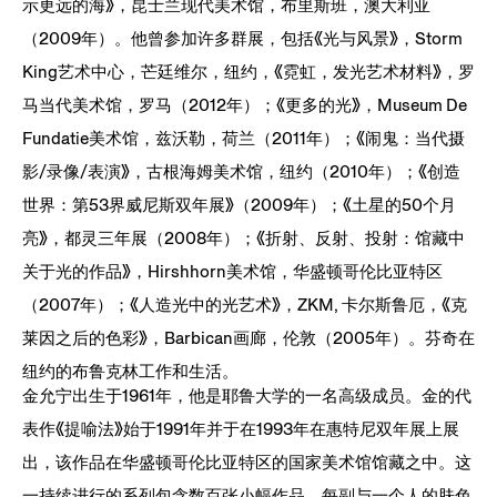
示更远的海》，昆士兰现代美术馆，布里斯班，澳大利亚
（2009年）。他曾参加许多群展，包括《光与风景》，Storm
King艺术中心，芒廷维尔，纽约，《霓虹，发光艺术材料》，罗
马当代美术馆，罗马（2012年）；《更多的光》，Museum De
Fundatie美术馆，兹沃勒，荷兰（2011年）；《闹鬼：当代摄
影/录像/表演》，古根海姆美术馆，纽约（2010年）；《创造
世界：第53界威尼斯双年展》（2009年）；《土星的50个月
亮》，都灵三年展（2008年）；《折射、反射、投射：馆藏中
关于光的作品》，Hirshhorn美术馆，华盛顿哥伦比亚特区
（2007年）；《人造光中的光艺术》，ZKM, 卡尔斯鲁厄，《克
莱因之后的色彩》，Barbican画廊，伦敦（2005年）。芬奇在
纽约的布鲁克林工作和生活。
金允宁出生于1961年，他是耶鲁大学的一名高级成员。金的代
表作《提喻法》始于1991年并于在1993年在惠特尼双年展上展
出，该作品在华盛顿哥伦比亚特区的国家美术馆馆藏之中。这
一持续进行的系列包含数百张小幅作品，每副与一个人的肤色